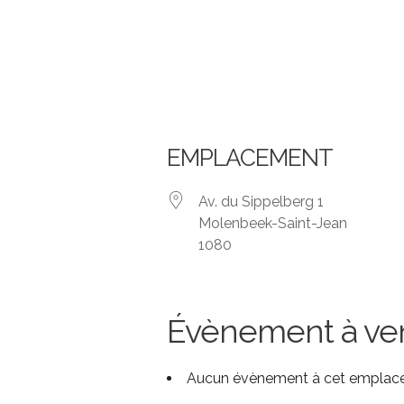
Aller
au
contenu
EMPLACEMENT
Av. du Sippelberg 1
Molenbeek-Saint-Jean
1080
Évènement à ven
Aucun évènement à cet empla